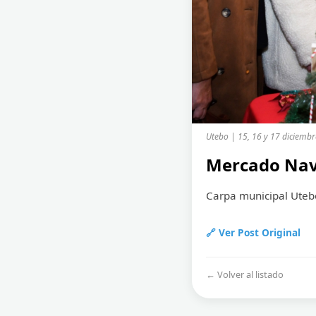
Utebo | 15, 16 y 17 diciemb
Mercado Na
Carpa municipal Uteb
🔗 Ver Post Original
← Volver al listado