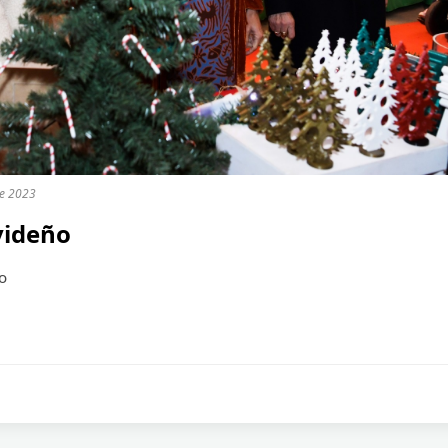
re 2023
videño
o