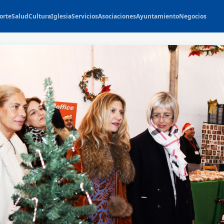
orte
Salud
Cultura
Iglesia
Servicios
Asociaciones
Ayuntamiento
Negocios