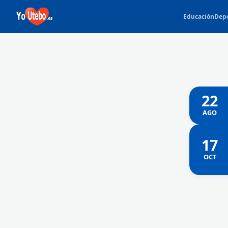
Educación
Dep
22
AGO
17
OCT