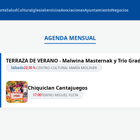
orte
Salud
Cultura
Iglesia
Servicios
Asociaciones
Ayuntamiento
Negocios
AGENDA MENSUAL
TERRAZA DE VERANO - Malwina Masternak y Trío Grad
Sábado
22:30 h.
CENTRO CULTURAL MARÍA MOLINER
Chiquiclan Cantajuegos
17:00
TEATRO MIGUEL FLETA