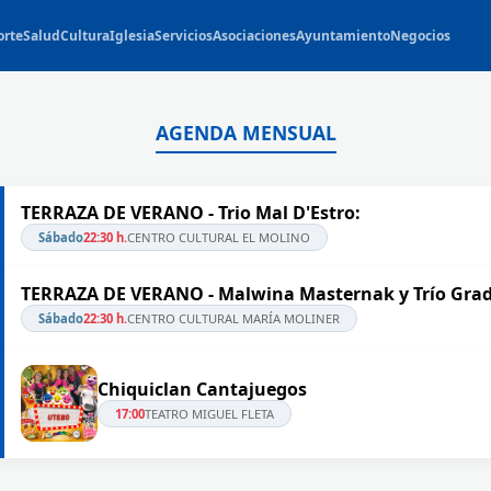
orte
Salud
Cultura
Iglesia
Servicios
Asociaciones
Ayuntamiento
Negocios
AGENDA MENSUAL
TERRAZA DE VERANO - Trio Mal D'Estro:
Sábado
22:30 h.
CENTRO CULTURAL EL MOLINO
TERRAZA DE VERANO - Malwina Masternak y Trío Grad
Sábado
22:30 h.
CENTRO CULTURAL MARÍA MOLINER
Chiquiclan Cantajuegos
17:00
TEATRO MIGUEL FLETA