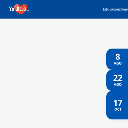
Educación
Dep
8
AGO
22
AGO
17
OCT